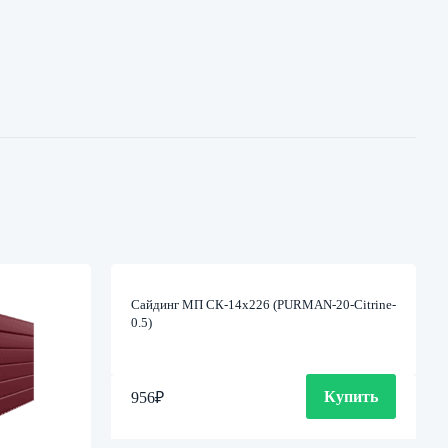
Сайдинг МП СК-14х226 (PURMAN-20-Citrine-
0.5)
Купить
956
₽