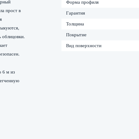
ярный
Форма профиля
ла прост в
Гарантия
я
Толщина
тыкуются,
Покрытие
 облицовки.
вает
Вид поверхности
безопасен.
 6 м из
легченную