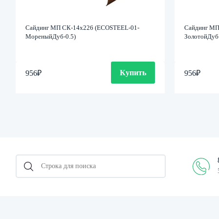
Сайдинг МП СК-14х226 (ECOSTEEL-01-
Сайдинг МП
МореныйДуб-0.5)
ЗолотойДуб-
Купить
956
₽
956
₽