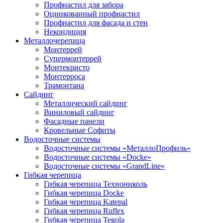
Профнастил для забора
Оцинкованный профнастил
Профнастил для фасада и стен
Некондиция
Металлочерепица
Монтеррей
Супермонтеррей
Монтекристо
Монтерроса
Трамонтана
Cайдинг
Металлический сайдинг
Виниловый сайдинг
Фасадные панели
Кровельные Софиты
Водосточные системы
Водосточные системы «МеталлоПрофиль»
Водосточные системы «Docke»
Водосточные системы «GrandLine»
Гибкая черепица
Гибкая черепица Технониколь
Гибкая черепица Docke
Гибкая черепица Katepal
Гибкая черепица Ruflex
Гибкая черепица Tegola