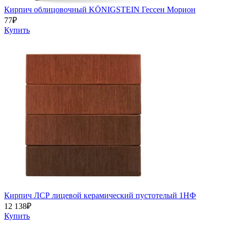
Кирпич облицовочный KÖNIGSTEIN Гессен Морион
77
₽
Купить
Кирпич ЛСР лицевой керамический пустотелый 1НФ
12 138
₽
Купить